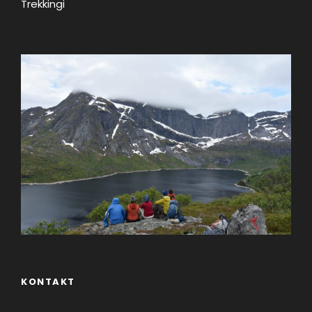
Jakie przygody czekają Cię
Trekkingi
podczas 10 etapu WOT?
Poszukamy w lesie mogił żołnierzy AK
Przejdziemy Aleją Lipową w Podkowie Leśnej
Przejdziemy przez Rezerwat im. Bolesława
Hryniewieckiego
Zobaczymy miasta ogrody: Brwinów i
Podkowę Leśną
Zobaczymy Sanktuarium w Rokitnie
Każdy uczestnik otrzyma również mapkę
trasy i zagadki, które będzie można
rozwiązać podczas spaceru (dla
najlepszych na koniec cyklu przygotujemy
małe nagrody :)))
KONTAKT