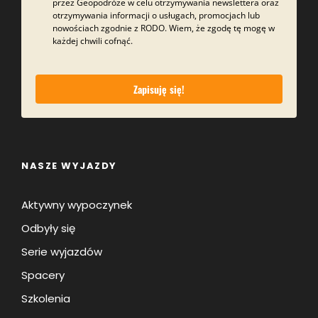
dany etap, w takim terminie, jaki będzie Ci pasował,
przez Geopodróże w celu otrzymywania newslettera oraz
otrzymywania informacji o usługach, promocjach lub
a kolejne robić już z nami wspólnie.
nowościach zgodnie z RODO. Wiem, że zgodę tę mogę w
każdej chwili cofnąć.
Koszt takiego pakietu to 15 zł/os za wersję
elektroniczną lub 25 zł za wersję drukowaną z
naklejkami.
Zapisuję się!
NASZE WYJAZDY
Aktywny wypoczynek
Odbyły się
Serie wyjazdów
Spacery
Szkolenia