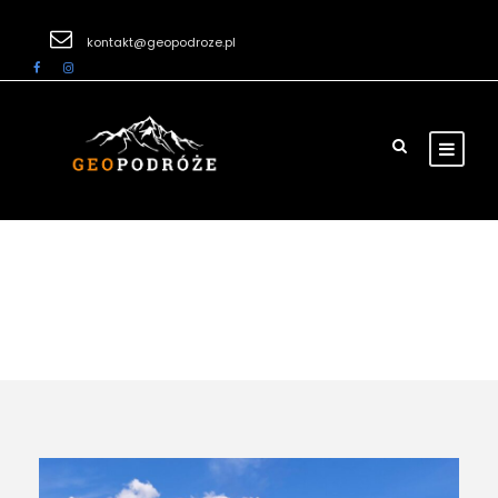
kontakt@geopodroze.pl
Tag
Polska