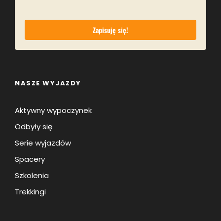
Sprawdzimy, gdzie swoje źródła ma Bzura
Poszukamy pomnika zamordowanych w
Zapisuję się!
1939 roku Polaków
Każdy uczestnik otrzyma również mapkę
trasy i zagadki, które będzie można
rozwiązać podczas spaceru
NASZE WYJAZDY
Aktywny wypoczynek
Odbyły się
Serie wyjazdów
Spacery
Szkolenia
Trekkingi
Jak wygląda spacer?