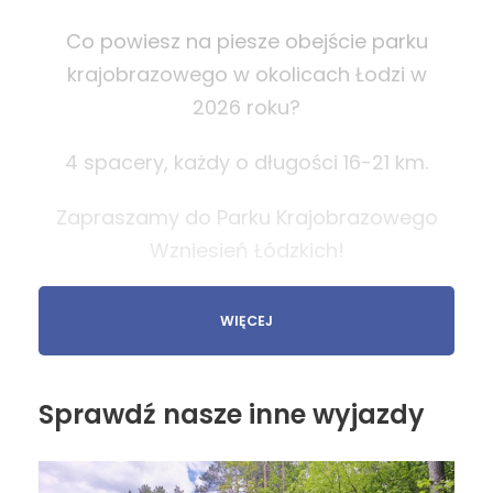
Co powiesz na piesze obejście parku
krajobrazowego w okolicach Łodzi w
2026 roku?
4 spacery, każdy o długości 16-21 km.
Zapraszamy do Parku Krajobrazowego
Wzniesień Łódzkich!
WIĘCEJ
Park Krajobrazowy
Wzniesień Łódzkich
Sprawdź nasze inne wyjazdy
Park Krajobrazowy Wzniesień Łódzkich to unikatowy
teren o krajobrazie wyżynnym. Pełen rezerwatów
przyrody, czystych rzek, źródlisk i starych,