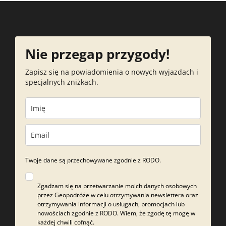
Nie przegap przygody!
Zapisz się na powiadomienia o nowych wyjazdach i
specjalnych zniżkach.
Jakie przygody czekają Cię
podczas 1 spaceru?
Zobaczymy zbiorniki wodne w Arturówku
Twoje dane są przechowywane zgodnie z RODO.
Przejdziemy się szlakiem przez środek
Rezerwatu Las Łagiewnicki
Zgadzam się na przetwarzanie moich danych osobowych
Zobaczymy kaplicę s. Rocha oraz św.
przez Geopodróże w celu otrzymywania newslettera oraz
Antoniego
otrzymywania informacji o usługach, promocjach lub
nowościach zgodnie z RODO. Wiem, że zgodę tę mogę w
Zdobędziemy Górę Ślimaka
każdej chwili cofnąć.