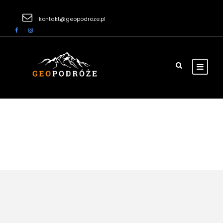
kontakt@geopodroze.pl
Tag
Park Krajobrazowy Wzniesień Łódzkich