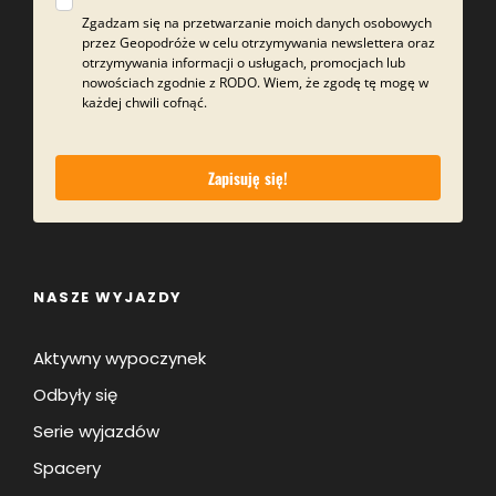
Zgadzam się na przetwarzanie moich danych osobowych
przez Geopodróże w celu otrzymywania newslettera oraz
otrzymywania informacji o usługach, promocjach lub
nowościach zgodnie z RODO. Wiem, że zgodę tę mogę w
każdej chwili cofnąć.
Zapisuję się!
NASZE WYJAZDY
Aktywny wypoczynek
Odbyły się
Serie wyjazdów
Spacery