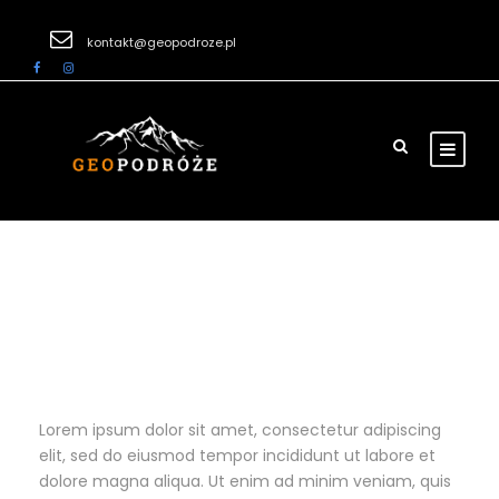
kontakt@geopodroze.pl
The Great Wall
Lorem ipsum dolor sit amet, consectetur adipiscing
elit, sed do eiusmod tempor incididunt ut labore et
dolore magna aliqua. Ut enim ad minim veniam, quis