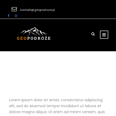
kontakt@geopodroze.pl
London eye With River Thames
Lorem ipsum dolor sit amet, consectetur adipiscing
elit, sed do eiusmod tempor incididunt ut labore et
dolore magna aliqua. Ut enim ad minim veniam, quis