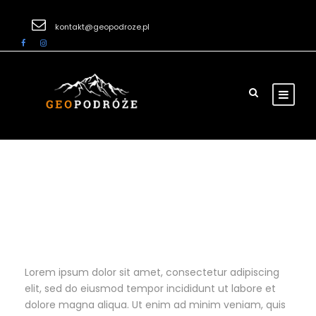
kontakt@geopodroze.pl
Eiffel Tower
Lorem ipsum dolor sit amet, consectetur adipiscing
elit, sed do eiusmod tempor incididunt ut labore et
dolore magna aliqua. Ut enim ad minim veniam, quis