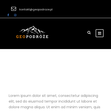
kontakt@geopodroze.pl
Asian Discovery
Lorem ipsum dolor sit amet, consectetur adipiscing
elit, sed do eiusmod tempor incididunt ut labore et
dolore magna aliqua. Ut enim ad minim veniam, quis