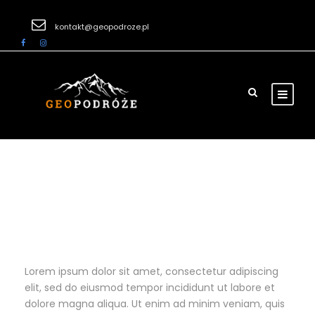
kontakt@geopodroze.pl
Adventure Alaska
Lorem ipsum dolor sit amet, consectetur adipiscing
elit, sed do eiusmod tempor incididunt ut labore et
dolore magna aliqua. Ut enim ad minim veniam, quis