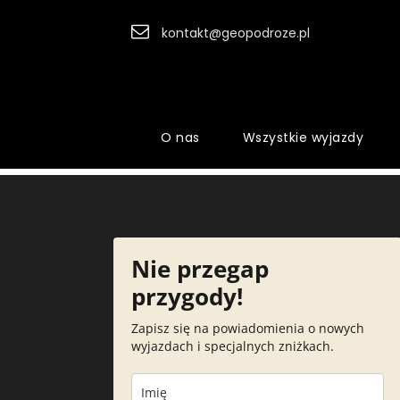
kontakt@geopodroze.pl
O nas
Wszystkie wyjazdy
Nie przegap
przygody!
Zapisz się na powiadomienia o nowych
wyjazdach i specjalnych zniżkach.