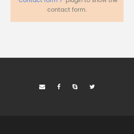
"
Contact form 7
" plugin to show the
contact form.