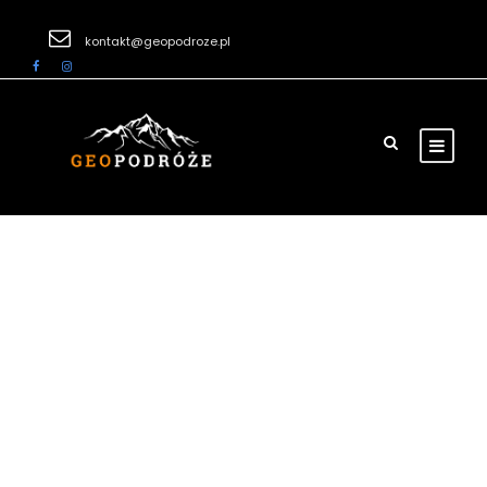
kontakt@geopodroze.pl
Warszawska Obwodnica Turystyczna. Etap 1, Modlin – Chotomów